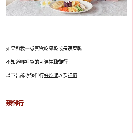
如果和我一樣喜歡吃
果乾
或是
蔬菜乾
不知道哪裡買的可選擇
臻御行
以下告訴你臻御行
好吃嗎
以及
評價
臻御行