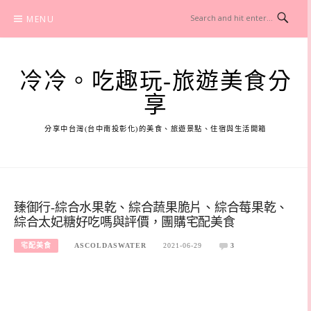
Skip
MENU
to
content
冷冷。吃趣玩-旅遊美食分
享
分享中台灣(台中南投彰化)的美食、旅遊景點、住宿與生活開箱
臻御行-綜合水果乾、綜合蔬果脆片、綜合莓果乾、
綜合太妃糖好吃嗎與評價，團購宅配美食
宅配美食
ASCOLDASWATER
2021-06-29
3