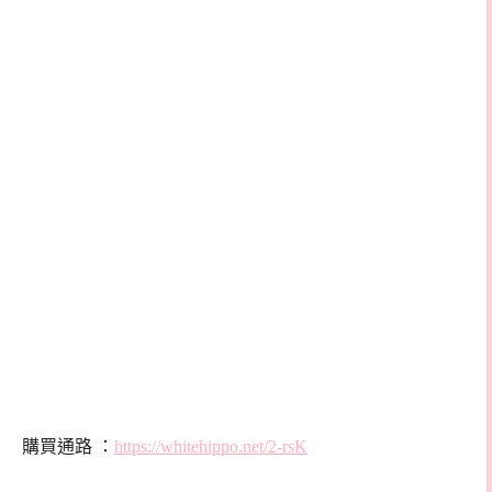
購買通路 ：
https://whitehippo.net/2-rsK