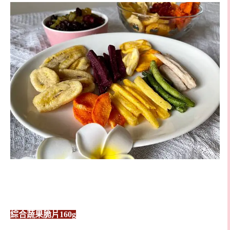
綜合蔬果脆片160g