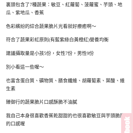
裏頭包含了7種蔬果：敏豆、紅蘿蔔、菠蘿蜜、芋頭、地
瓜、紫地瓜、香蕉
色彩繽紛的綜合蔬果脆片光看就好療癒啊～
符合了蔬果彩虹原則(有藍紫綠白黃橙紅)營養均衡
建議攝取量是小孩5份，女性7份，男性9份
別小看這一些喔～
也富含蛋白質、礦物質、膳食纖維、胡蘿蔔素、葉酸、維
生素
臻御行的蔬果脆片口感酥脆不油膩
我自己本身很喜歡香蕉乾甜甜的也很喜歡敏豆與芋頭脆脆
的口感喔