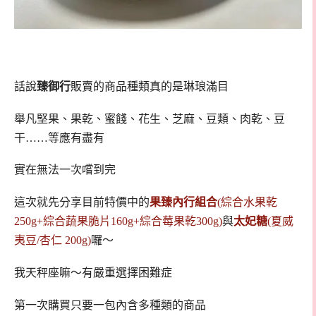
話說
臻御行
販賣的商品種類真的是琳琅滿目
舉凡堅果、果乾、蜜餞、花生、芝麻、豆類、肉乾、豆
干……等應有盡有
實在無法一次嚐到完
這次就先分享目前特價中的
果臻內行組合
(綜合水果乾
250g+綜合蔬果脆片160g+綜合莓果乾300g)
與
太妃糖
(夏威
夷豆/杏仁 200g)
囉～
我天秤座嘛～有嚴重選擇困難症
第一次購買只要一包內含多種類的商品