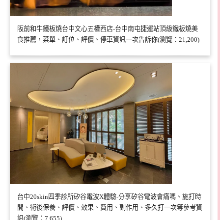
阪前和牛鐵板燒台中文心五權西店-台中南屯捷運站頂級鐵板燒美
食推薦，菜單、訂位、評價、停車資訊一次告訴你(瀏覽：21,200)
台中20skin四季診所矽谷電波X體驗-分享矽谷電波會痛嗎、施打時
間、術後保養、評價、效果、費用、副作用、多久打一次等參考資
訊(瀏覽：7,655)