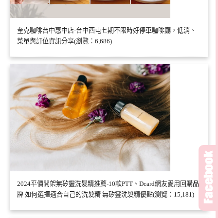
奎克咖啡台中惠中店-台中西屯七期不限時好停車咖啡廳，低消、
菜單與訂位資訊分享(瀏覽：6,686)
2024平價開架無矽靈洗髮精推薦-10款PTT、Dcard網友愛用回購品
牌 如何選擇適合自己的洗髮精 無矽靈洗髮精優點(瀏覽：15,181)