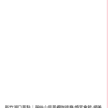
新竹湖口景點｜薇絲山庭景觀咖啡廳/婚宴會館-網美