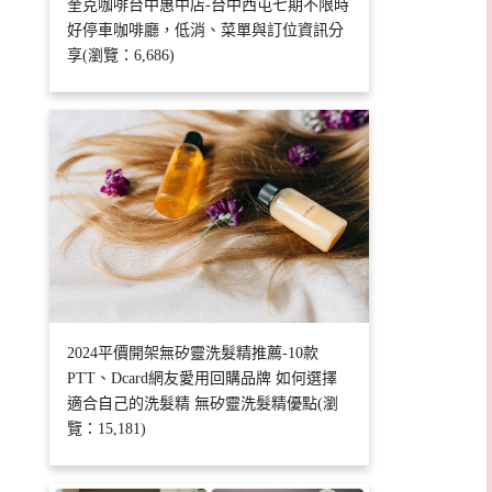
奎克咖啡台中惠中店-台中西屯七期不限時
好停車咖啡廳，低消、菜單與訂位資訊分
享(瀏覽：6,686)
2024平價開架無矽靈洗髮精推薦-10款
PTT、Dcard網友愛用回購品牌 如何選擇
適合自己的洗髮精 無矽靈洗髮精優點(瀏
覽：15,181)