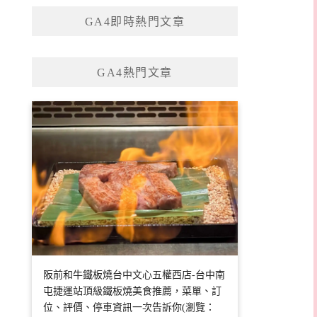
GA4即時熱門文章
GA4熱門文章
阪前和牛鐵板燒台中文心五權西店-台中南
屯捷運站頂級鐵板燒美食推薦，菜單、訂
位、評價、停車資訊一次告訴你(瀏覽：