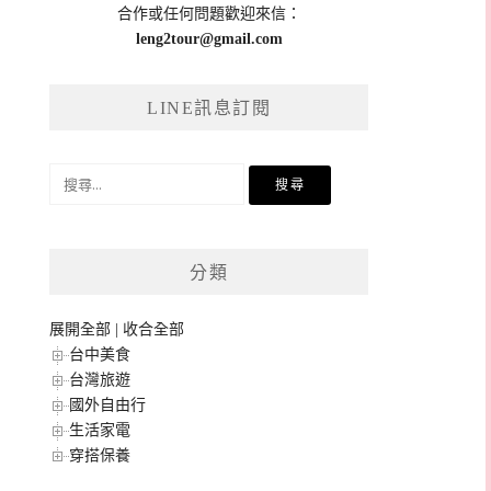
合作或任何問題歡迎來信：
leng2tour@gmail.com
LINE訊息訂閱
搜
尋
關
鍵
分類
字:
展開全部
|
收合全部
台中美食
台灣旅遊
國外自由行
生活家電
穿搭保養