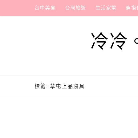
Skip
台中美食
台灣旅遊
生活家電
穿搭
to
content
冷冷
標籤:
草屯上品寢具