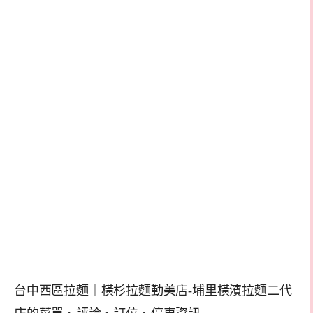
台中西區拉麵｜橫杉拉麵勤美店-埔里橫濱拉麵二代