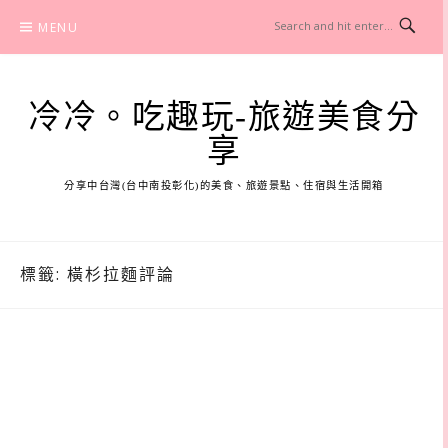
Skip
MENU
to
content
冷冷。吃趣玩-旅遊美食分
享
分享中台灣(台中南投彰化)的美食、旅遊景點、住宿與生活開箱
標籤:
橫杉拉麵評論