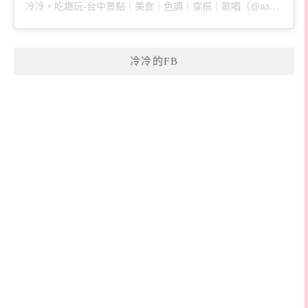
冷冷。吃趣玩-台中景點｜美食｜色調｜穿搭｜歌唱（@ascoldaswater）分享的貼文
冷冷的FB