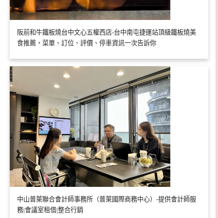
阪前和牛鐵板燒台中文心五權西店-台中南屯捷運站頂級鐵板燒美
食推薦，菜單、訂位、評價、停車資訊一次告訴你
中山普萊聯合會計師事務所（普萊國際商務中心）-提供會計師服
務|會議室租借|整合行銷