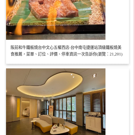
阪前和牛鐵板燒台中文心五權西店-台中南屯捷運站頂級鐵板燒美
食推薦，菜單、訂位、評價、停車資訊一次告訴你(瀏覽：21,201)