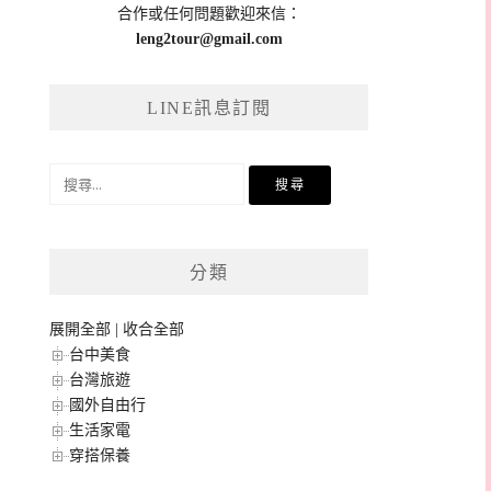
合作或任何問題歡迎來信：
leng2tour@gmail.com
LINE訊息訂閱
搜
尋
關
鍵
分類
字:
展開全部
|
收合全部
台中美食
台灣旅遊
國外自由行
生活家電
穿搭保養