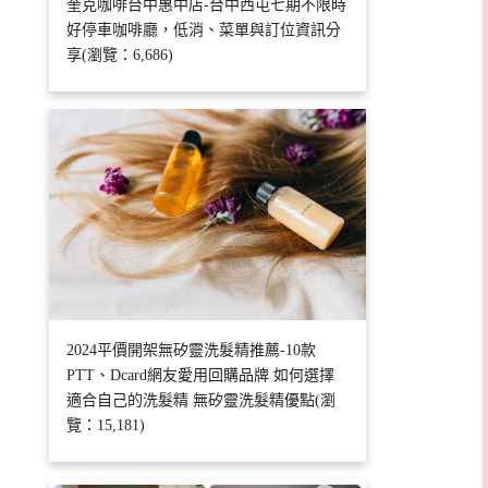
奎克咖啡台中惠中店-台中西屯七期不限時
好停車咖啡廳，低消、菜單與訂位資訊分
享(瀏覽：6,686)
2024平價開架無矽靈洗髮精推薦-10款
PTT、Dcard網友愛用回購品牌 如何選擇
適合自己的洗髮精 無矽靈洗髮精優點(瀏
覽：15,181)