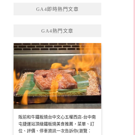
GA4即時熱門文章
GA4熱門文章
阪前和牛鐵板燒台中文心五權西店-台中南
屯捷運站頂級鐵板燒美食推薦，菜單、訂
位、評價、停車資訊一次告訴你(瀏覽：