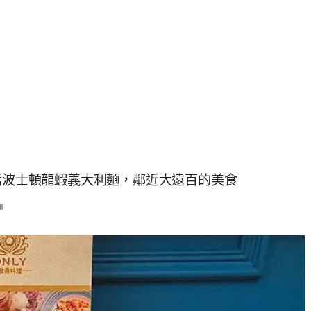
青醬波士頓龍蝦義大利麵，鄰近大遠百的美食
8