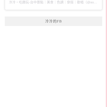
冷冷。吃趣玩-台中景點｜美食｜色調｜穿搭｜歌唱（@ascoldaswater）分享的貼文
冷冷的FB