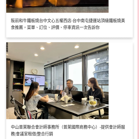
阪前和牛鐵板燒台中文心五權西店-台中南屯捷運站頂級鐵板燒美
食推薦，菜單、訂位、評價、停車資訊一次告訴你
中山普萊聯合會計師事務所（普萊國際商務中心）-提供會計師服
務|會議室租借|整合行銷