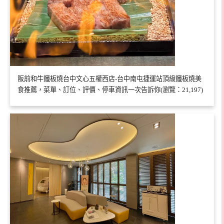
阪前和牛鐵板燒台中文心五權西店-台中南屯捷運站頂級鐵板燒美
食推薦，菜單、訂位、評價、停車資訊一次告訴你(瀏覽：21,197)