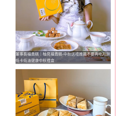
董事長福貴糕｜柚見福貴糕-中秋送禮推薦不要再吃月餅
低卡低油健康中秋禮盒