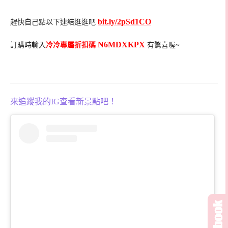
bit.ly/2pSd1CO
趕快自己點以下連結逛逛吧
N6MDXKPX
訂購時輸入
冷冷專屬折扣碼
有驚喜喔~
來追蹤我的IG查看新景點吧！