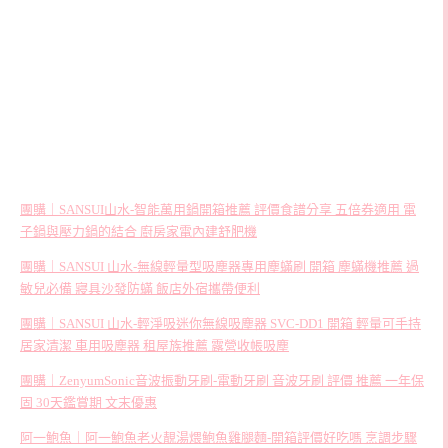
團購｜SANSUI山水-智能萬用鍋開箱推薦 評價食譜分享 五倍券適用 電
子鍋與壓力鍋的結合 廚房家電內建舒肥機
團購｜SANSUI 山水-無線輕量型吸塵器專用塵蟎刷 開箱 塵蟎機推薦 過
敏兒必備 寢具沙發防蟎 飯店外宿攜帶便利
團購｜SANSUI 山水-輕淨吸迷你無線吸塵器 SVC-DD1 開箱 輕量可手持
居家清潔 車用吸塵器 租屋族推薦 露營收帳吸塵
團購｜ZenyumSonic音波振動牙刷-電動牙刷 音波牙刷 評價 推薦 一年保
固 30天鑑賞期 文末優惠
阿一鮑魚｜阿一鮑魚老火靚湯煨鮑魚雞腿麵-開箱評價好吃嗎 烹調步驟