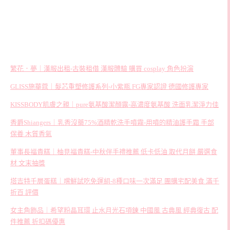
繁花．夢｜漢服出租-古裝租借 漢服體驗 購買 cosplay 角色扮演
GLISS施華蔻｜髮芯重塑修護系列-小紫瓶 FG專家認證 德國修護專家
KISSBODY肌膚之親｜pure氨基酸潔顏露-高濃度氨基酸 洗面乳潔淨力佳
香爵Shiangers｜乳香沒藥75%酒精乾洗手噴霧-用噴的精油護手霜 手部
保養 木質香氣
董事長福貴糕｜柚見福貴糕-中秋伴手禮推薦 低卡低油 取代月餅 嚴選食
材 文末抽獎
塔吉特千層蛋糕｜嚐鮮試吃免運組-8種口味一次滿足 團購宅配美食 滿千
折百 評價
女主角飾品｜希望粉晶耳環 止水月光石項鍊 中國風 古典風 經典復古 配
件推薦 折扣碼優惠