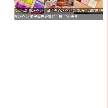
Cona’s妮娜巧克力｜薄片夾心巧克力-爆漿巧克力評價 得
獎巧克力 埔里南投必買伴手禮 宅配美食