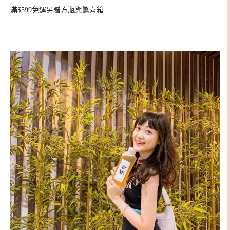
滿$599免運另贈方瓶與驚喜箱