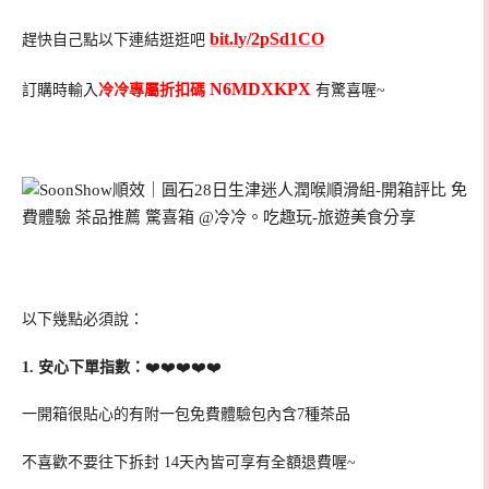
bit.ly/2pSd1CO
趕快自己點以下連結逛逛吧
N6MDXKPX
訂購時輸入
冷冷專屬折扣碼
有驚喜喔~
以下幾點必須說：
1. 安心下單指數：
❤️❤️❤️❤️❤️
一開箱很貼心的有附一包免費體驗包內含7種茶品
不喜歡不要往下拆封 14天內皆可享有全額退費喔~