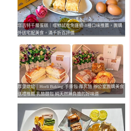
塔吉特千層蛋糕｜嚐鮮試吃免運組-8種口味推薦，團購
外送宅配美食，滿千折百評價
厚里烘焙｜Horli Baking-手撕包 厚乳酪 辦公室團購美食
送禮推薦 乳酪麵包 純天然無負擔的好味道