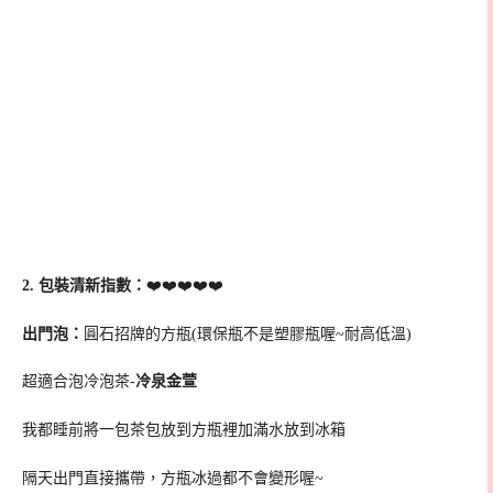
2. 包裝清新指數：
❤️❤️❤️❤️❤️
出門泡：
圓石招牌的方瓶(環保瓶不是塑膠瓶喔~耐高低溫)
超適合泡冷泡茶-
冷泉金萱
我都睡前將一包茶包放到方瓶裡加滿水放到冰箱
隔天出門直接攜帶，方瓶冰過都不會變形喔~