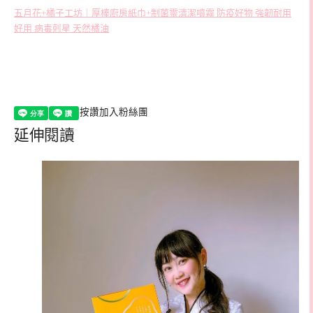
五月花+橘子工坊｜厚棒廚房紙巾+制菌靈清潔噴霧 防疫好物 強韌耐用
好用 病毒剋星 天然橘油
按讚加入粉絲團
延伸閱讀