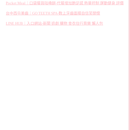
Pocket Meal｜口袋餐與咕嚕餅-代餐增加飽足感 熱量控制 運動健身 評價
台中西屯美齒｜GO TEETH SPA-敷上牙齒面膜自信笑開懷
LINE HUB｜入口網站-新聞 追劇 購物 食衣住行育樂 懶人包