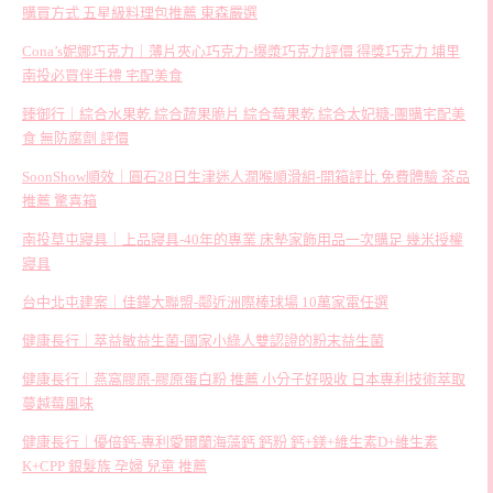
購買方式 五星級料理包推薦 東森嚴選
Cona’s妮娜巧克力｜薄片夾心巧克力-爆漿巧克力評價 得獎巧克力 埔里
南投必買伴手禮 宅配美食
臻御行｜綜合水果乾 綜合蔬果脆片 綜合莓果乾 綜合太妃糖-團購宅配美
食 無防腐劑 評價
SoonShow順效｜圓石28日生津迷人潤喉順滑組-開箱評比 免費體驗 茶品
推薦 驚喜箱
南投草屯寢具｜上品寢具-40年的專業 床墊家飾用品一次購足 幾米授權
寢具
台中北屯建案｜佳鏵大聯盟-鄰近洲際棒球場 10萬家電任選
健康長行｜萃益敏益生菌-國家小綠人雙認證的粉末益生菌
健康長行｜燕窩膠原-膠原蛋白粉 推薦 小分子好吸收 日本專利技術萃取
蔓越莓風味
健康長行｜優倍鈣-專利愛爾蘭海藻鈣 鈣粉 鈣+鎂+維生素D+維生素
K+CPP 銀髮族 孕婦 兒童 推薦