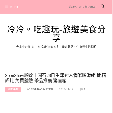
Skip
MENU
to
content
冷冷。吃趣玩-旅遊美食分
享
分享中台灣(台中南投彰化)的美食、旅遊景點、住宿與生活開箱
SoonShow順效｜圓石28日生津迷人潤喉順滑組-開箱
評比 免費體驗 茶品推薦 驚喜箱
宅配美食
ASCOLDASWATER
2019-11-14
3