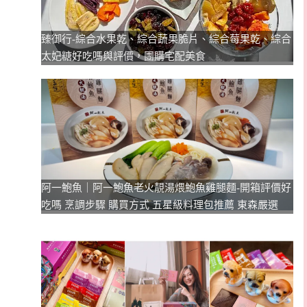
臻御行-綜合水果乾、綜合蔬果脆片、綜合莓果乾、綜合
太妃糖好吃嗎與評價，團購宅配美食
阿一鮑魚｜阿一鮑魚老火靚湯煨鮑魚雞腿麵-開箱評價好
吃嗎 烹調步驟 購買方式 五星級料理包推薦 東森嚴選