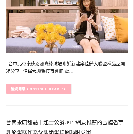
台中北屯崇德路洲際棒球場附近新建案佳鏵大聯盟樣品屋開
箱分享 佳鏵大聯盟接待會館 電…
CONTINUE READING
台南永康甜點｜起士公爵-PTT網友推薦的雪釀香芋
乳酪蛋糕作為父親節蛋糕開箱附菜單