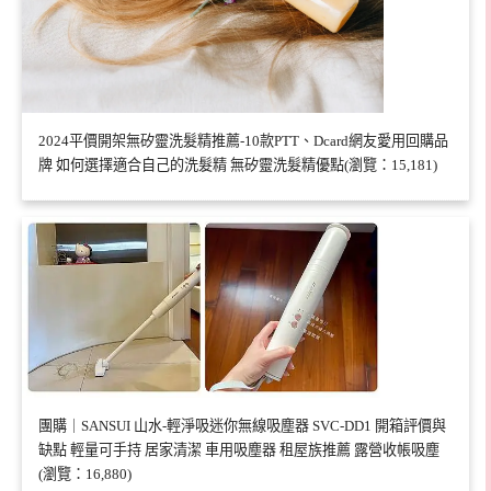
2024平價開架無矽靈洗髮精推薦-10款PTT、Dcard網友愛用回購品
牌 如何選擇適合自己的洗髮精 無矽靈洗髮精優點(瀏覽：15,181)
團購｜SANSUI 山水-輕淨吸迷你無線吸塵器 SVC-DD1 開箱評價與
缺點 輕量可手持 居家清潔 車用吸塵器 租屋族推薦 露營收帳吸塵
(瀏覽：16,880)