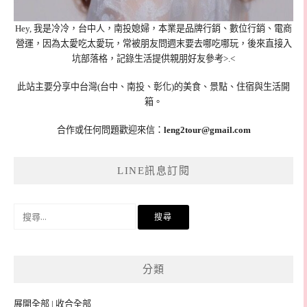
Hey, 我是冷冷，台中人，南投媳婦，本業是品牌行銷、數位行銷、電商
營運，因為太愛吃太愛玩，常被朋友問週末要去哪吃哪玩，後來直接入
坑部落格，記錄生活提供親朋好友參考>.<
此站主要分享中台灣(台中、南投、彰化)的美食、景點、住宿與生活開
箱。
合作或任何問題歡迎來信：
leng2tour@gmail.com
LINE訊息訂閱
搜
尋
關
鍵
分類
字:
展開全部
|
收合全部