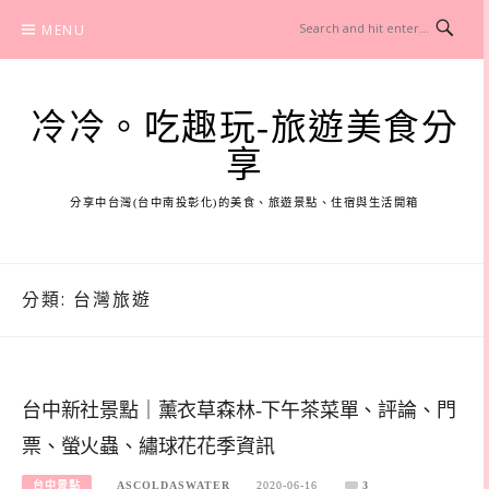
Skip
MENU
to
content
冷冷。吃趣玩-旅遊美食分
享
分享中台灣(台中南投彰化)的美食、旅遊景點、住宿與生活開箱
分類:
台灣旅遊
台中新社景點｜薰衣草森林-下午茶菜單、評論、門
票、螢火蟲、繡球花花季資訊
台中景點
ASCOLDASWATER
2020-06-16
3